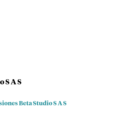
o S A S
siones Beta Studio S A S