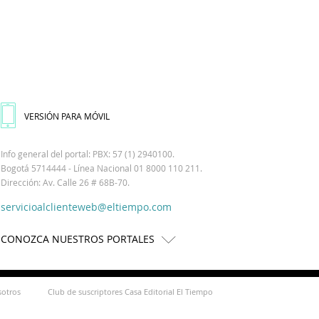
VERSIÓN PARA MÓVIL
Info general del portal: PBX: 57 (1) 2940100.
Bogotá 5714444 - Línea Nacional 01 8000 110 211.
Dirección: Av. Calle 26 # 68B-70.
servicioalclienteweb@eltiempo.com
CONOZCA NUESTROS PORTALES
sotros
Club de suscriptores Casa Editorial El Tiempo