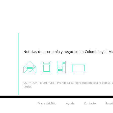
Noticias de economía y negocios en Colombia y el M
COPYRIGHT © 2017 CEET. Prohibida su reproducción total o parcial, a
titular.
Mapa del Sitio
Ayuda
Contacto
Suscr