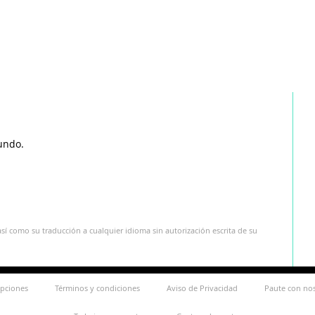
undo.
sí como su traducción a cualquier idioma sin autorización escrita de su
ipciones
Términos y condiciones
Aviso de Privacidad
Paute con no