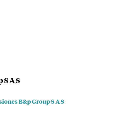
 S A S
rsiones B&p Group S A S