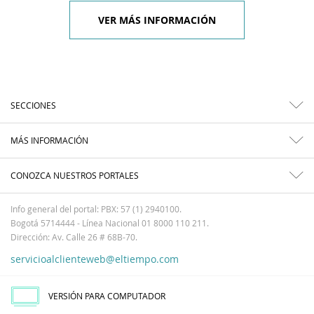
VER MÁS INFORMACIÓN
SECCIONES
MÁS INFORMACIÓN
CONOZCA NUESTROS PORTALES
Info general del portal: PBX: 57 (1) 2940100.
Bogotá 5714444 - Línea Nacional 01 8000 110 211.
Dirección: Av. Calle 26 # 68B-70.
servicioalclienteweb@eltiempo.com
VERSIÓN PARA COMPUTADOR