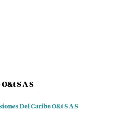
 O&t S A S
siones Del Caribe O&t S A S