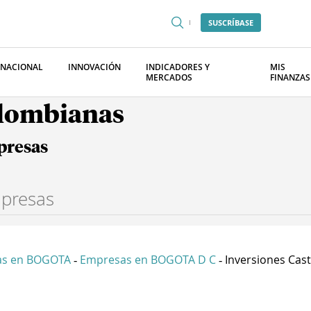
SUSCRÍBASE
RNACIONAL
INNOVACIÓN
INDICADORES Y
MIS
MERCADOS
FINANZAS
olombianas
presas
as en BOGOTA
Empresas en BOGOTA D C
Inversiones Caste
-
-