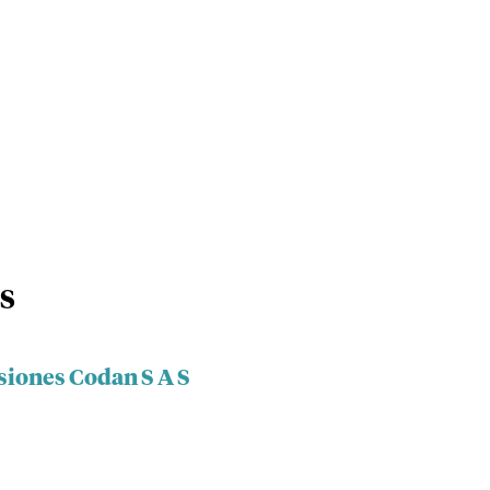
 S
siones Codan S A S