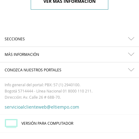
VER MÁS INFORMACIÓN
SECCIONES
MÁS INFORMACIÓN
CONOZCA NUESTROS PORTALES
Info general del portal: PBX: 57 (1) 2940100.
Bogotá 5714444 - Línea Nacional 01 8000 110 211.
Dirección: Av. Calle 26 # 68B-70.
servicioalclienteweb@eltiempo.com
VERSIÓN PARA COMPUTADOR