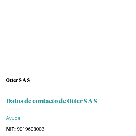
Otter S A S
Datos de contacto de Otter S A S
Ayuda
NIT:
9019608002