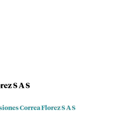
rez S A S
siones Correa Florez S A S