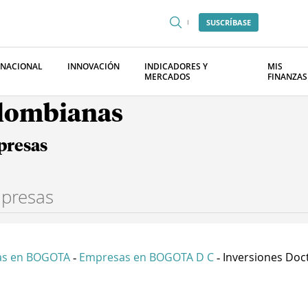
SUSCRÍBASE
RNACIONAL
INNOVACIÓN
INDICADORES Y
MIS
MERCADOS
FINANZAS
olombianas
presas
as en BOGOTA
Empresas en BOGOTA D C
Inversiones Doct
-
-