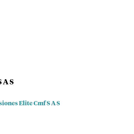
S A S
siones Elite Cmf S A S