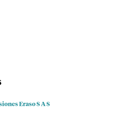
S
siones Eraso S A S