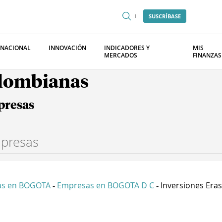
SUSCRÍBASE
RNACIONAL
INNOVACIÓN
INDICADORES Y
MIS
MERCADOS
FINANZAS
olombianas
presas
as en BOGOTA
Empresas en BOGOTA D C
Inversiones Eraso
-
-