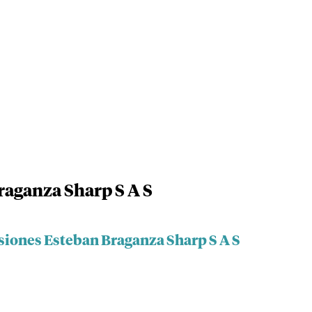
raganza Sharp S A S
rsiones Esteban Braganza Sharp S A S