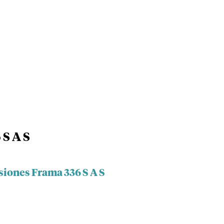
 S A S
siones Frama 336 S A S