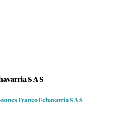
avarria S A S
siones Franco Echavarria S A S