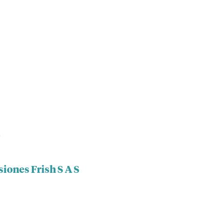
S
siones Frish S A S