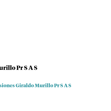
rillo Pr S A S
siones Giraldo Murillo Pr S A S