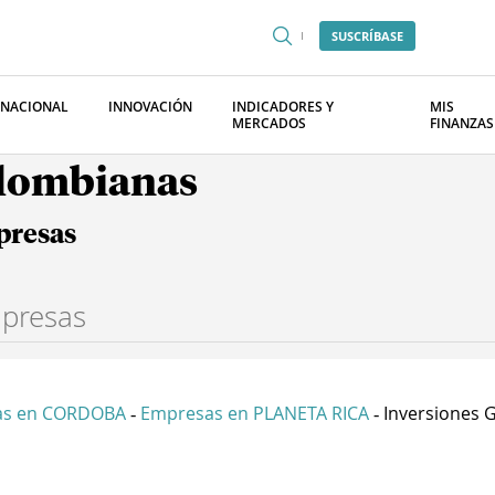
SUSCRÍBASE
RNACIONAL
INNOVACIÓN
INDICADORES Y
MIS
MERCADOS
FINANZAS
olombianas
presas
as en CORDOBA
Empresas en PLANETA RICA
Inversiones G
-
-