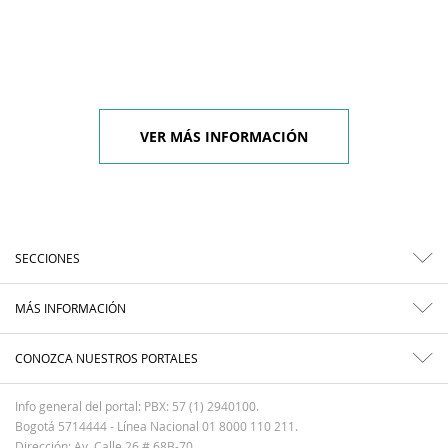
VER MÁS INFORMACIÓN
SECCIONES
MÁS INFORMACIÓN
CONOZCA NUESTROS PORTALES
Info general del portal: PBX: 57 (1) 2940100.
Bogotá 5714444 - Línea Nacional 01 8000 110 211.
Dirección: Av. Calle 26 # 68B-70.