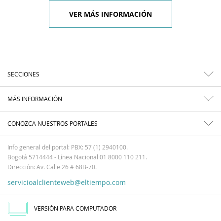
VER MÁS INFORMACIÓN
SECCIONES
MÁS INFORMACIÓN
CONOZCA NUESTROS PORTALES
Info general del portal: PBX: 57 (1) 2940100.
Bogotá 5714444 - Línea Nacional 01 8000 110 211.
Dirección: Av. Calle 26 # 68B-70.
servicioalclienteweb@eltiempo.com
VERSIÓN PARA COMPUTADOR