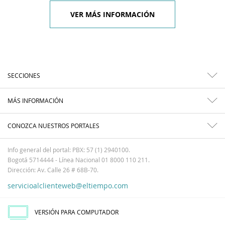
VER MÁS INFORMACIÓN
SECCIONES
MÁS INFORMACIÓN
CONOZCA NUESTROS PORTALES
Info general del portal: PBX: 57 (1) 2940100.
Bogotá 5714444 - Línea Nacional 01 8000 110 211.
Dirección: Av. Calle 26 # 68B-70.
servicioalclienteweb@eltiempo.com
VERSIÓN PARA COMPUTADOR