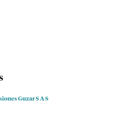
S
siones Guzar S A S