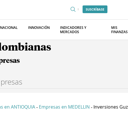
SUSCRÍBASE
RNACIONAL
INNOVACIÓN
INDICADORES Y
MIS
MERCADOS
FINANZAS
olombianas
presas
s en ANTIOQUIA
Empresas en MEDELLIN
Inversiones Guza
-
-