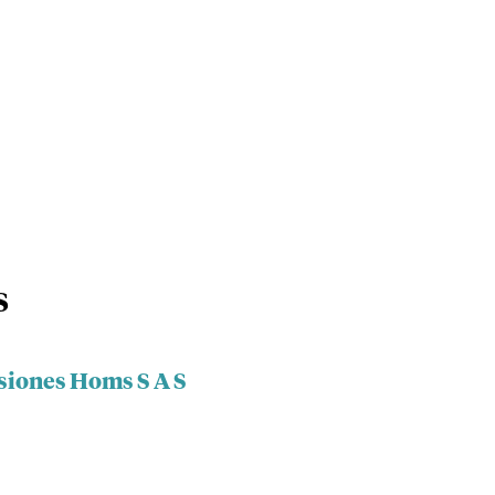
S
rsiones Homs S A S