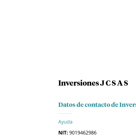
Inversiones J C S A S
Datos de contacto de Invers
Ayuda
NIT:
9019462986