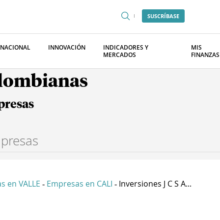
SUSCRÍBASE
RNACIONAL
INNOVACIÓN
INDICADORES Y
MIS
MERCADOS
FINANZAS
olombianas
presas
s en VALLE
Empresas en CALI
Inversiones J C S A...
-
-