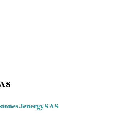
A S
siones Jenergy S A S