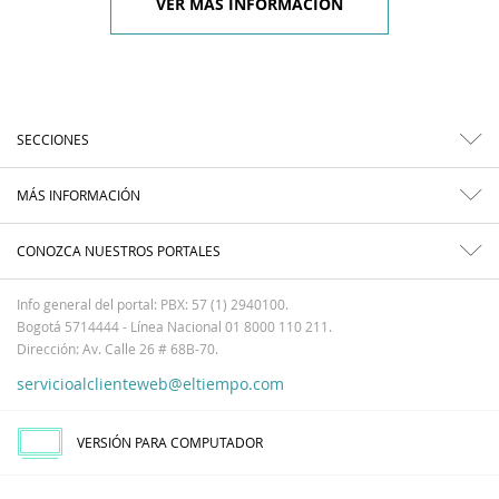
VER MÁS INFORMACIÓN
SECCIONES
MÁS INFORMACIÓN
CONOZCA NUESTROS PORTALES
Info general del portal: PBX: 57 (1) 2940100.
Bogotá 5714444 - Línea Nacional 01 8000 110 211.
Dirección: Av. Calle 26 # 68B-70.
servicioalclienteweb@eltiempo.com
VERSIÓN PARA COMPUTADOR