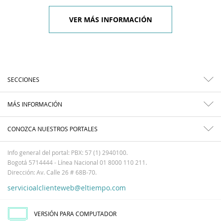
VER MÁS INFORMACIÓN
SECCIONES
MÁS INFORMACIÓN
CONOZCA NUESTROS PORTALES
Info general del portal: PBX: 57 (1) 2940100.
Bogotá 5714444 - Línea Nacional 01 8000 110 211.
Dirección: Av. Calle 26 # 68B-70.
servicioalclienteweb@eltiempo.com
VERSIÓN PARA COMPUTADOR