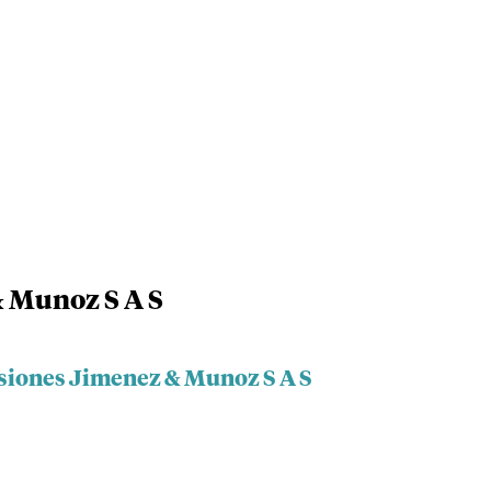
& Munoz S A S
rsiones Jimenez & Munoz S A S