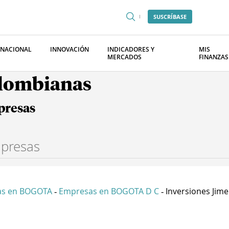
SUSCRÍBASE
RNACIONAL
INNOVACIÓN
INDICADORES Y
MIS
MERCADOS
FINANZAS
olombianas
presas
as en BOGOTA
Empresas en BOGOTA D C
Inversiones Jime
-
-