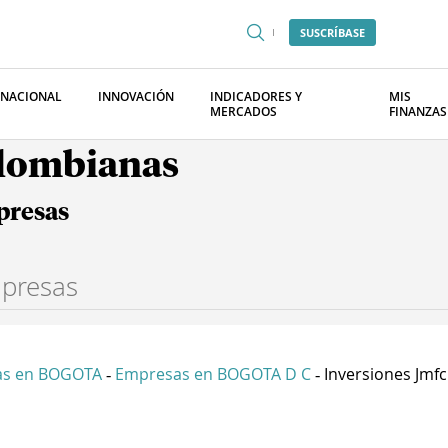
SUSCRÍBASE
RNACIONAL
INNOVACIÓN
INDICADORES Y
MIS
MERCADOS
FINANZAS
olombianas
presas
as en BOGOTA
Empresas en BOGOTA D C
Inversiones Jmfc
-
-