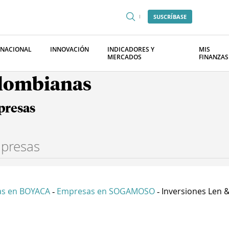
SUSCRÍBASE
RNACIONAL
INNOVACIÓN
INDICADORES Y
MIS
MERCADOS
FINANZAS
olombianas
presas
s en BOYACA
Empresas en SOGAMOSO
Inversiones Len & 
-
-