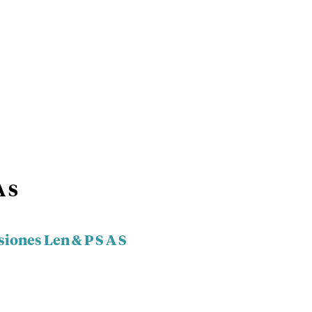
A S
siones Len & P S A S