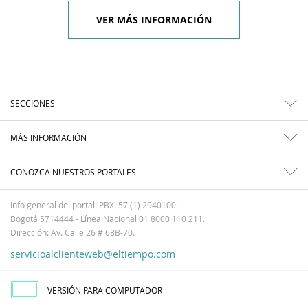
VER MÁS INFORMACIÓN
SECCIONES
MÁS INFORMACIÓN
CONOZCA NUESTROS PORTALES
Info general del portal: PBX: 57 (1) 2940100.
Bogotá 5714444 - Línea Nacional 01 8000 110 211.
Dirección: Av. Calle 26 # 68B-70.
servicioalclienteweb@eltiempo.com
VERSIÓN PARA COMPUTADOR