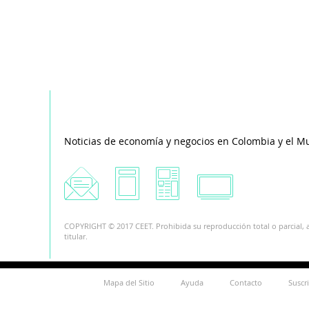
Noticias de economía y negocios en Colombia y el M
COPYRIGHT © 2017 CEET. Prohibida su reproducción total o parcial, a
titular.
Mapa del Sitio
Ayuda
Contacto
Suscr