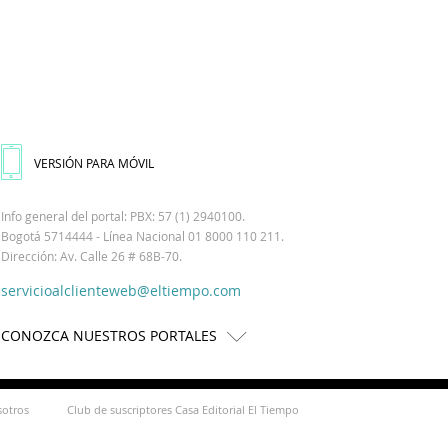
VERSIÓN PARA MÓVIL
Info general del portal: PBX: 57 (1) 2940100.
Bogotá 5714444 - Línea Nacional 01 8000 110 211.
Dirección: Av. Calle 26 # 68B-70.
servicioalclienteweb@eltiempo.com
CONOZCA NUESTROS PORTALES
sotros
Club de suscriptores Casa Editorial El Tiempo