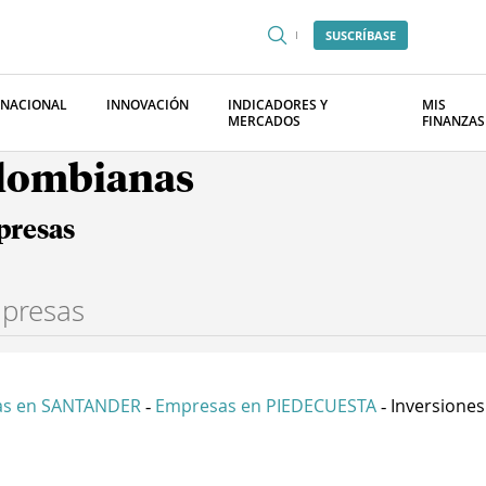
SUSCRÍBASE
RNACIONAL
INNOVACIÓN
INDICADORES Y
MIS
MERCADOS
FINANZAS
olombianas
presas
as en SANTANDER
Empresas en PIEDECUESTA
Inversiones
-
-