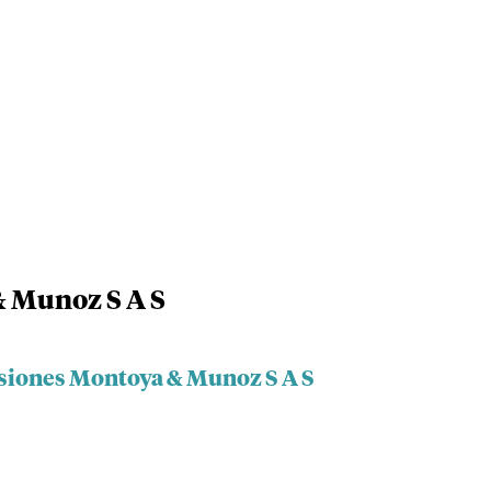
& Munoz S A S
rsiones Montoya & Munoz S A S