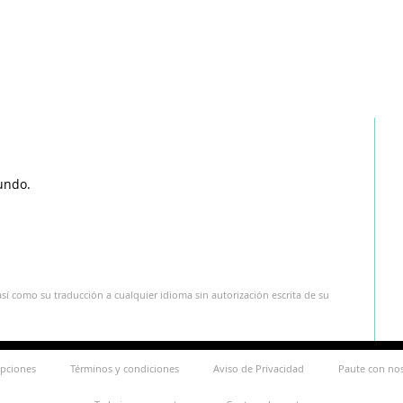
undo.
sí como su traducción a cualquier idioma sin autorización escrita de su
ipciones
Términos y condiciones
Aviso de Privacidad
Paute con no