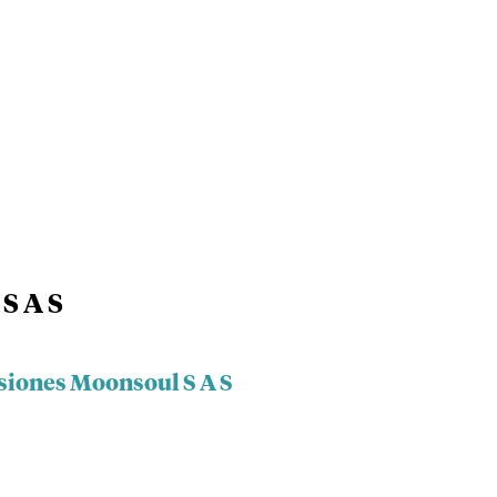
S A S
rsiones Moonsoul S A S