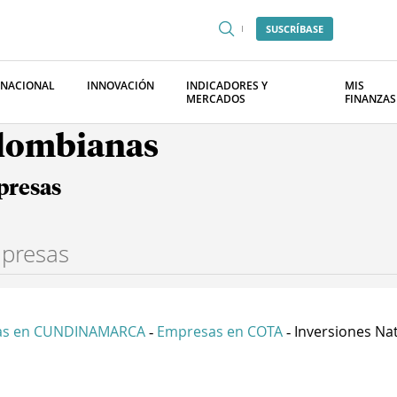
SUSCRÍBASE
RNACIONAL
INNOVACIÓN
INDICADORES Y
MIS
MERCADOS
FINANZAS
olombianas
presas
as en CUNDINAMARCA
Empresas en COTA
Inversiones Nat
-
-