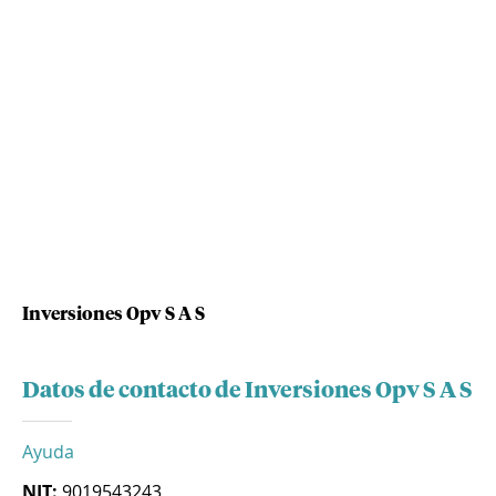
Inversiones Opv S A S
Datos de contacto de Inversiones Opv S A S
Ayuda
NIT:
9019543243