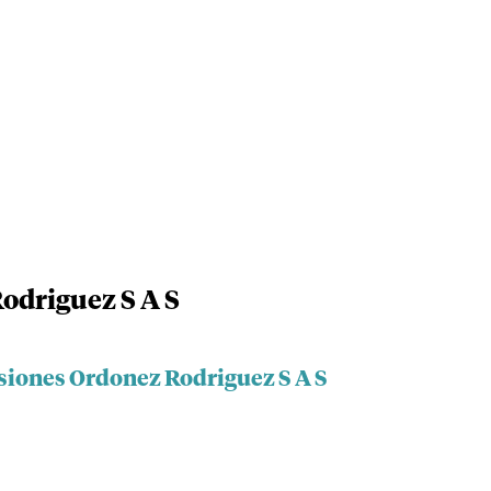
odriguez S A S
rsiones Ordonez Rodriguez S A S