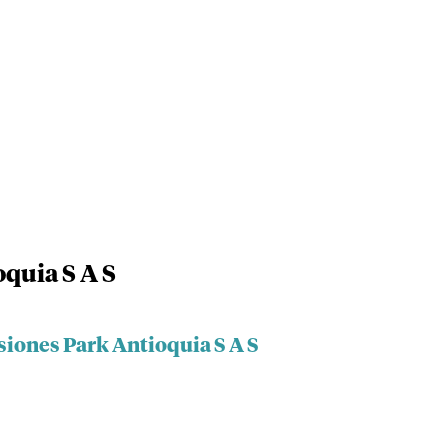
quia S A S
siones Park Antioquia S A S