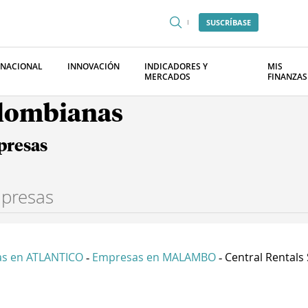
SUSCRÍBASE
RNACIONAL
INNOVACIÓN
INDICADORES Y
MIS
MERCADOS
FINANZAS
olombianas
presas
s en ATLANTICO
Empresas en MALAMBO
Central Rentals S
-
-