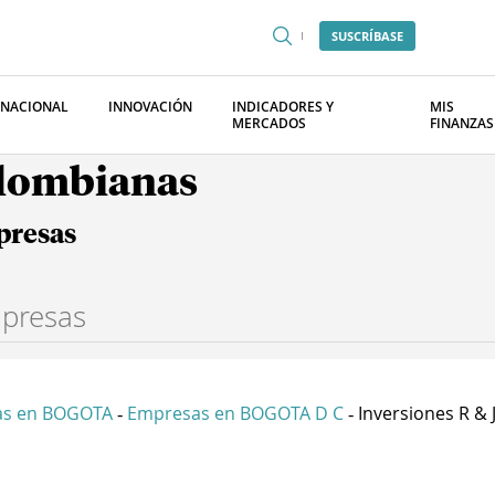
SUSCRÍBASE
RNACIONAL
INNOVACIÓN
INDICADORES Y
MIS
MERCADOS
FINANZAS
olombianas
presas
as en BOGOTA
Empresas en BOGOTA D C
Inversiones R & J
-
-