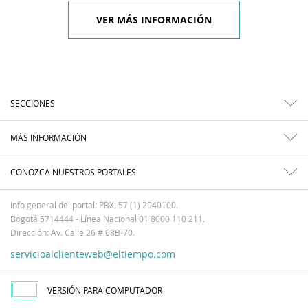
VER MÁS INFORMACIÓN
SECCIONES
MÁS INFORMACIÓN
CONOZCA NUESTROS PORTALES
Info general del portal: PBX: 57 (1) 2940100.
Bogotá 5714444 - Línea Nacional 01 8000 110 211.
Dirección: Av. Calle 26 # 68B-70.
servicioalclienteweb@eltiempo.com
VERSIÓN PARA COMPUTADOR