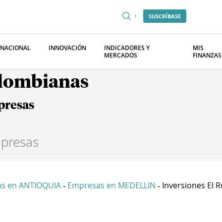
SUSCRÍBASE
RNACIONAL
INNOVACIÓN
INDICADORES Y
MIS
MERCADOS
FINANZAS
olombianas
presas
s en ANTIOQUIA
Empresas en MEDELLIN
Inversiones El Ro
-
-