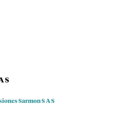
A S
siones Sarmon S A S