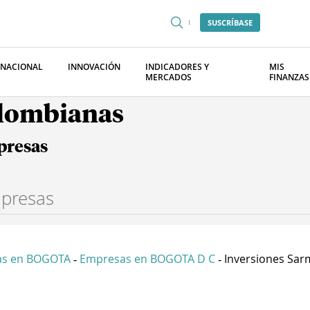
SUSCRÍBASE
RNACIONAL
INNOVACIÓN
INDICADORES Y
MIS
MERCADOS
FINANZAS
olombianas
presas
as en BOGOTA
Empresas en BOGOTA D C
Inversiones Sarm
-
-