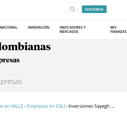
SUSCRÍBASE
RNACIONAL
INNOVACIÓN
INDICADORES Y
MIS
MERCADOS
FINANZAS
olombianas
presas
s en VALLE
Empresas en CALI
Inversiones Sayegh ...
-
-