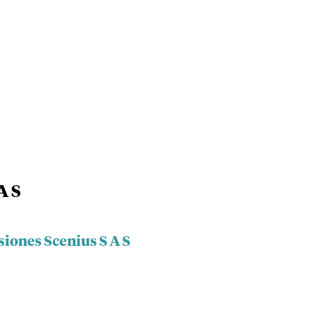
A S
siones Scenius S A S