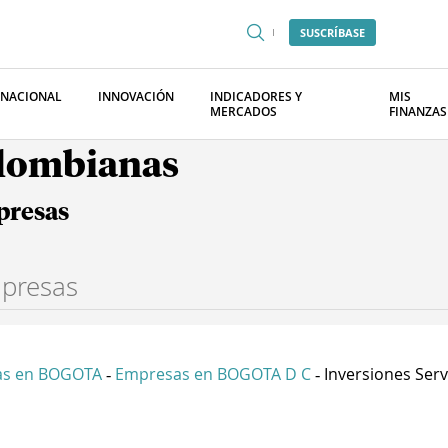
SUSCRÍBASE
RNACIONAL
INNOVACIÓN
INDICADORES Y
MIS
MERCADOS
FINANZAS
olombianas
presas
as en BOGOTA
Empresas en BOGOTA D C
Inversiones Servi
-
-