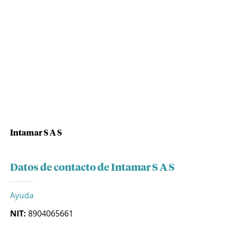
Intamar S A S
Datos de contacto de Intamar S A S
Ayuda
NIT:
8904065661