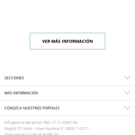
VER MÁS INFORMACIÓN
SECCIONES
MÁS INFORMACIÓN
CONOZCA NUESTROS PORTALES
Info general del portal: PBX: 57 (1) 2940100.
Bogotá 5714444 - Línea Nacional 01 8000 110 211.
Dirección: Av. Calle 26 # 68B-70.