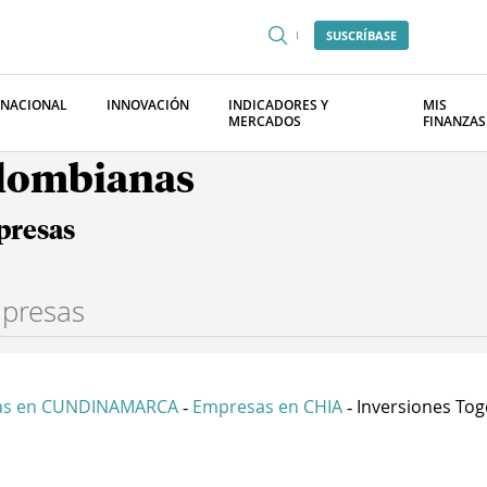
SUSCRÍBASE
RNACIONAL
INNOVACIÓN
INDICADORES Y
MIS
MERCADOS
FINANZAS
olombianas
presas
as en CUNDINAMARCA
Empresas en CHIA
Inversiones Togo
-
-