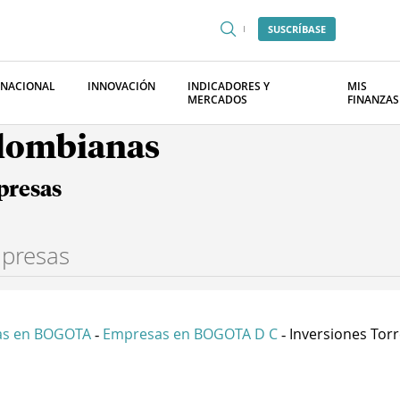
SUSCRÍBASE
RNACIONAL
INNOVACIÓN
INDICADORES Y
MIS
MERCADOS
FINANZAS
olombianas
presas
as en BOGOTA
Empresas en BOGOTA D C
Inversiones Torre
-
-