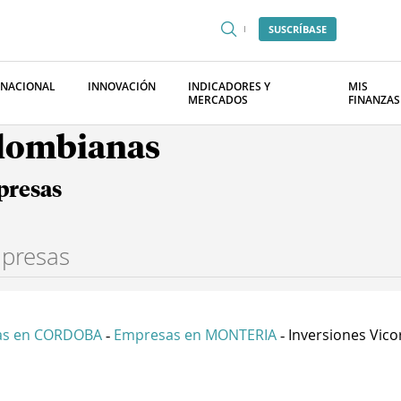
SUSCRÍBASE
RNACIONAL
INNOVACIÓN
INDICADORES Y
MIS
MERCADOS
FINANZAS
olombianas
presas
as en CORDOBA
Empresas en MONTERIA
Inversiones Vicor
-
-