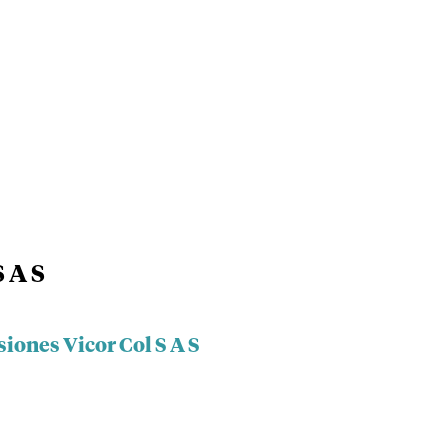
S A S
siones Vicor Col S A S