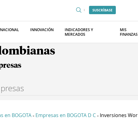
SUSCRÍBASE
RNACIONAL
INNOVACIÓN
INDICADORES Y
MIS
MERCADOS
FINANZAS
olombianas
presas
as en BOGOTA
Empresas en BOGOTA D C
Inversiones Worl
-
-