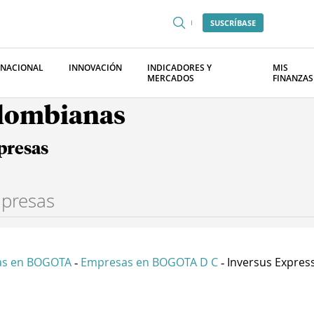
SUSCRÍBASE
RNACIONAL
INNOVACIÓN
INDICADORES Y
MIS
MERCADOS
FINANZAS
olombianas
presas
as en BOGOTA
Empresas en BOGOTA D C
Inversus Expres
-
-